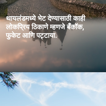
थायलंडमध्ये भेट देण्यासाठी काही
लोकप्रिय ठिकाणे म्हणजे बँकॉक,
फुकेट आणि पट्टाया.