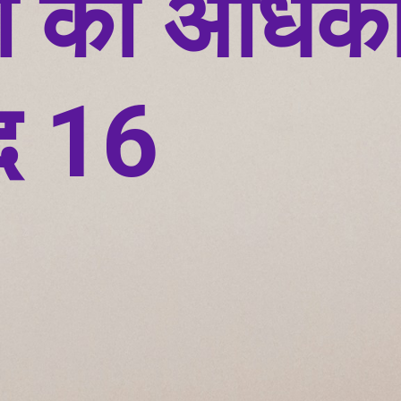
 का अधिका
ेद 16