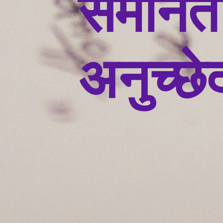
समानता
अनुच्छ