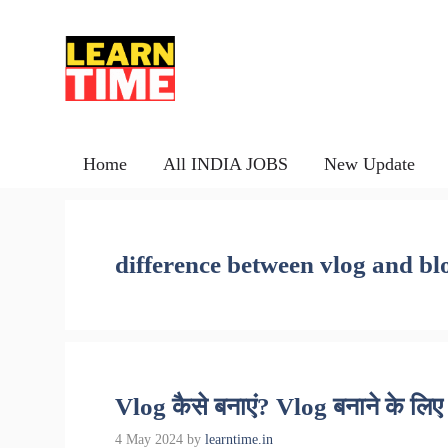
Skip
to
content
Home
All INDIA JOBS
New Update
difference between vlog and bl
Vlog कैसे बनाएं? Vlog बनाने के लिए
4 May 2024
by
learntime.in