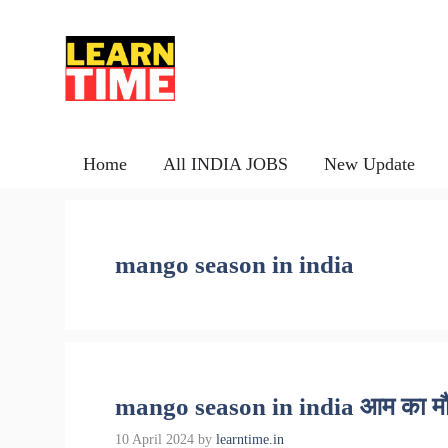
Skip
to
content
Home
All INDIA JOBS
New Update
mango season in india
mango season in india आम का म
10 April 2024
by
learntime.in