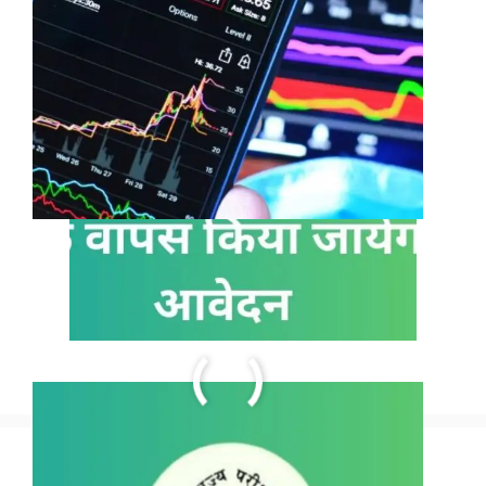
How 21 Years Old Boy became