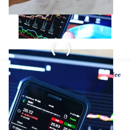
MSCEP Pune GCC-TBC Typing fee
return