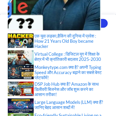
Recent Posts
एक युवा लड़का,हैकिंग की दुनिया में प्रवेश :
How 21 Years Old Boy became
Hacker
Virtual College : डिजिटल युग में शिक्षा के
क्षेत्र में भी क्रांतिकारी बदलाव 2025-2030
Monkeytype.com क्या है? अपनी Typing
Speed और Accuracy बढ़ाने का सबसे बेस्ट
प्लेटफॉर्म!
DSP Job Hub क्या है? Amazon के साथ
डिलीवरी बिजनेस और जॉब शुरू करने का
आसान तरीका!
Large Language Models (LLM) क्या हैं?
जानिए बेहद आसान शब्दों में!
Eco-friendly Sustainable Living on a