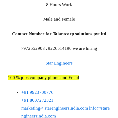
8 Hours Work
Male and Female
Contact Number for Talantcorp solutions pvt ltd
7972552908 , 9226514190 we are hiring
Star Engineers
100 % jobs
company phone and Email
+91 9923700776
+91 8007272321
marketing@starengineersindia.com
info@stare
ngineersindia.com