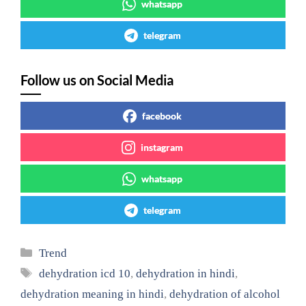
whatsapp
telegram
Follow us on Social Media
facebook
instagram
whatsapp
telegram
Categories
Trend
Tags
dehydration icd 10
,
dehydration in hindi
,
dehydration meaning in hindi
,
dehydration of alcohol