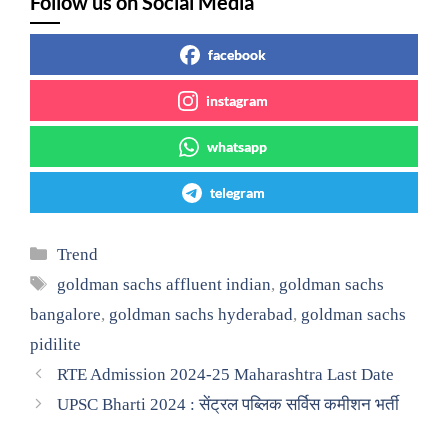
Follow us on Social Media
facebook
instagram
whatsapp
telegram
Categories
Trend
Tags
goldman sachs affluent indian
,
goldman sachs
bangalore
,
goldman sachs hyderabad
,
goldman sachs
pidilite
RTE Admission 2024-25 Maharashtra Last Date
UPSC Bharti 2024 : सेंट्रल पब्लिक सर्विस कमीशन भर्ती