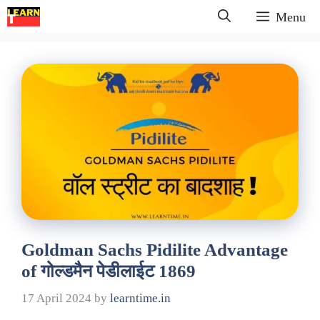
Skip
Menu
to
content
Goldman Sachs Pidilite Advantage
of गोल्डमैन पेडीलाईट 1869
17 April 2024
by
learntime.in