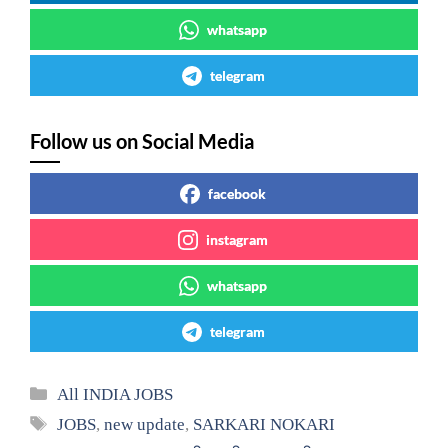
whatsapp
telegram
Follow us on Social Media
facebook
instagram
whatsapp
telegram
Categories
All INDIA JOBS
Tags
JOBS
,
new update
,
SARKARI NOKARI