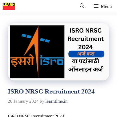
Skip
Menu
to
content
ISRO NRSC Recruitment 2024
28 January 2024
by
learntime.in
ISRO NRSC Recruitment 2024