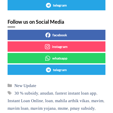
telegram
Follow us on Social Media
facebook
instagram
whatsapp
telegram
Categories
New Update
Tags
30 % subsidy
,
anudan
,
fastest instant loan app
,
Instant Loan Online
,
loan
,
mahila arthik vikas
,
mavim
,
mavim loan
,
mavim yojana
,
msme
,
pmay subsidy
,