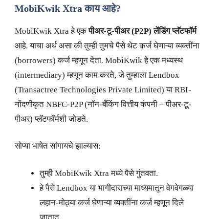
MobiKwik Xtra काय आहे?
MobiKwik Xtra हे एक
पीअर-टू-पीअर (P2P) लेंडिंग प्लॅटफॉर्म
आहे. याचा अर्थ असा की तुम्ही तुमचे पैसे थेट कर्ज घेणाऱ्या व्यक्तींना
(borrowers) कर्ज म्हणून देता. MobiKwik हे एक मध्यस्थ
(intermediary) म्हणून काम करते, जे तुम्हाला Lendbox
(Transactree Technologies Private Limited) या RBI-
नोंदणीकृत NBFC-P2P (नॉन-बँकिंग वित्तीय कंपनी – पीअर-टू-
पीअर) प्लॅटफॉर्मशी जोडते.
सोप्या भाषेत सांगायचे झाल्यास:
तुम्ही MobiKwik Xtra मध्ये पैसे गुंतवता.
हे पैसे Lendbox या भागीदाराच्या माध्यमातून वेगवेगळ्या
लहान-मोठ्या कर्ज घेणाऱ्या व्यक्तींना कर्ज म्हणून दिले
जातात.