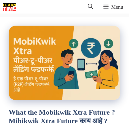
Skip
Menu
to
content
What the Mobikwik Xtra Future ?
Mibikwik Xtra Future काय आहे ?