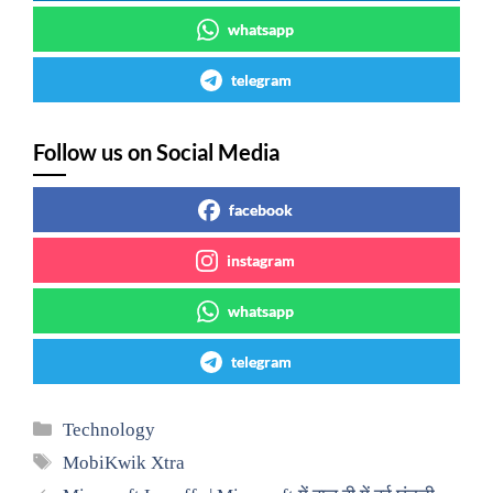
whatsapp
telegram
Follow us on Social Media
facebook
instagram
whatsapp
telegram
Categories
Technology
Tags
MobiKwik Xtra