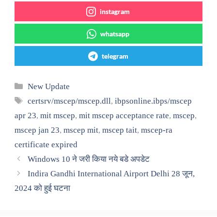
instagram
whatsapp
telegram
Categories
New Update
Tags
certsrv/mscep/mscep.dll
,
ibpsonline.ibps/mscep
apr 23
,
mit mscep
,
mit mscep acceptance rate
,
mscep
,
mscep jan 23
,
mscep mit
,
mscep tait
,
mscep-ra
certificate expired
Windows 10 ने जरी किया नये बडे अपडेट
Indira Gandhi International Airport Delhi 28 जून,
2024 को हुई घटना