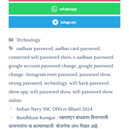
whatsapp
telegram
Categories
Technology
Tags
aadhaar password
,
aadhar card password
,
connected wifi password show
,
e aadhaar password
,
google account password change
,
google password
change
,
instagram reset password
,
password show
,
strong password
,
technology
,
wifi hack password
show app
,
wifi password show
,
wifi password show
online
Indian Navy SSC Officer Bharti 2024
Bandhkam Kamgar : महाराष्ट्र बांधकाम विभागातर्फे
कामगारांना या कल्याणकारी योजनेचा लाभ मिळत आहे.