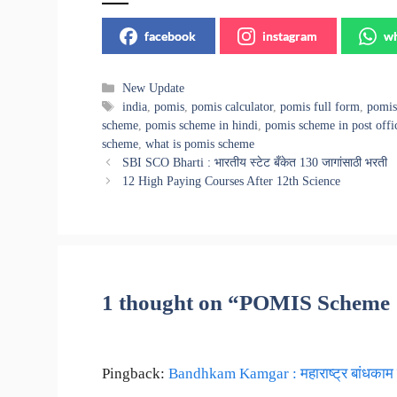
facebook
instagram
wh
Categories
New Update
Tags
india
,
pomis
,
pomis calculator
,
pomis full form
,
pomis 
scheme
,
pomis scheme in hindi
,
pomis scheme in post offi
scheme
,
what is pomis scheme
SBI SCO Bharti : भारतीय स्टेट बँकेत 130 जागांसाठी भरती
12 High Paying Courses After 12th Science
1 thought on “POMIS Scheme : पति
Pingback:
Bandhkam Kamgar : महाराष्ट्र बांधकाम व