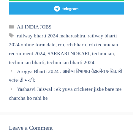
telegram
Categories
All INDIA JOBS
Tags
railway bharti 2024 maharashtra
,
railway bharti
2024 online form date
,
rrb
,
rrb bharti
,
rrb technician
recruitment 2024
,
SARKARI NOKARI
,
technician
,
technician bharti
,
technician bharti 2024
Arogya Bharti 2024 : आरोग्य विभागात वैद्यकीय अधिकारी
पदांसाठी भरती:
Yashasvi Jaiswal : ek yuva cricketer jiske bare me
charcha ho rahi he
Leave a Comment