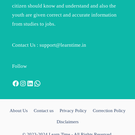
citizen should know and understand and also the
youth are given correct and accurate information
from studies to jobs.
Contact Us : support@learntime.in
Follow
Facebook
Instagram
LinkedIn
WhatsApp
About Us
Contact us
Privacy Policy
Correction Policy
Disclaimers
© 2023-2024 Learn Time - All Rights Reserved.