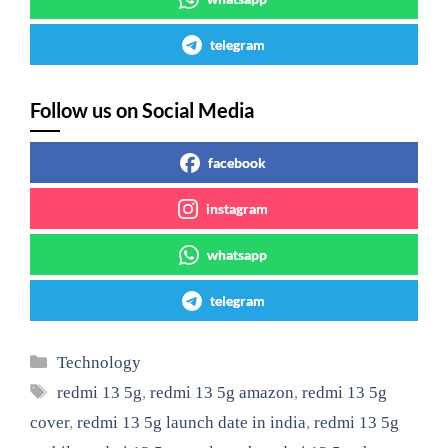
telegram
Follow us on Social Media
facebook
instagram
whatsapp
telegram
Categories
Technology
Tags
redmi 13 5g
,
redmi 13 5g amazon
,
redmi 13 5g
cover
,
redmi 13 5g launch date in india
,
redmi 13 5g