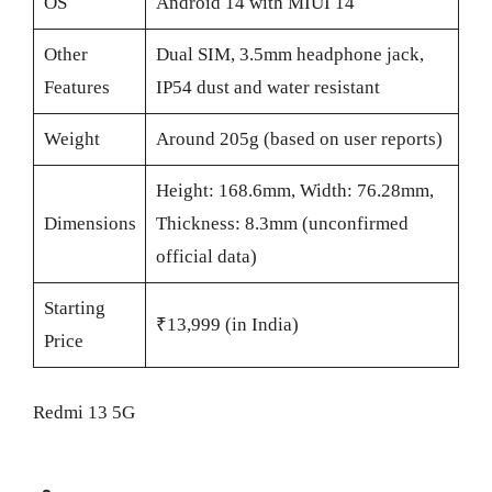
OS
Android 14 with MIUI 14
Other
Dual SIM, 3.5mm headphone jack,
Features
IP54 dust and water resistant
Weight
Around 205g (based on user reports)
Height: 168.6mm, Width: 76.28mm,
Dimensions
Thickness: 8.3mm (unconfirmed
official data)
Starting
₹13,999 (in India)
Price
Redmi 13 5G