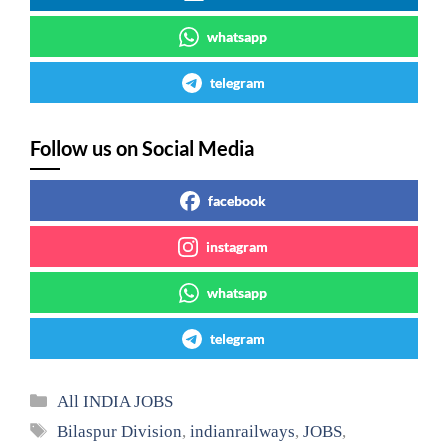
whatsapp
telegram
Follow us on Social Media
facebook
instagram
whatsapp
telegram
Categories
All INDIA JOBS
Tags
Bilaspur Division
,
indianrailways
,
JOBS
,