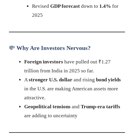
Revised
GDP forecast
down to
1.4%
for
2025
💸
Why Are Investors Nervous?
Foreign investors
have pulled out ₹1.27
trillion from India in 2025 so far.
A
stronger U.S. dollar
and rising
bond yields
in the U.S. are making American assets more
attractive.
Geopolitical tensions
and
Trump-era tariffs
are adding to uncertainty