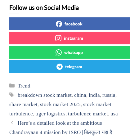
Follow us on Social Media
facebook
instagram
whatsapp
telegram
Categories
Trend
Tags
breakdown stock market
,
china
,
india
,
russia
,
share market
,
stock market 2025
,
stock market
turbulence
,
tiger logistics
,
turbulence market
,
usa
Here’s a detailed look at the ambitious
Chandrayaan 4 mission by ISRO | बिलकुल! यहां है