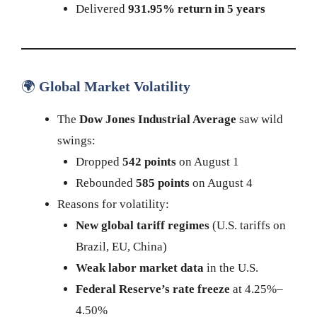
Delivered
931.95% return in 5 years
🌍
Global Market Volatility
The
Dow Jones Industrial Average
saw wild
swings:
Dropped
542 points
on August 1
Rebounded
585 points
on August 4
Reasons for volatility:
New global tariff regimes
(U.S. tariffs on
Brazil, EU, China)
Weak labor market data
in the U.S.
Federal Reserve’s rate freeze
at 4.25%–
4.50%