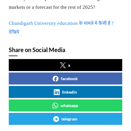
markets or a forecast for the rest of 2025?
Chandigarh University education के मामले मे कैसी है ?
देखिये
Share on Social Media
x
facebook
linkedin
whatsapp
telegram