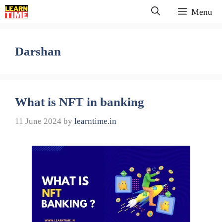
Skip
Menu
to
content
Darshan
What is NFT in banking
11 June 2024
by
learntime.in