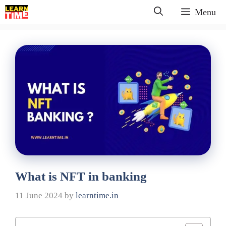
Skip
Menu
to
content
What is NFT in banking
11 June 2024
by
learntime.in