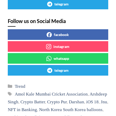
telegram
Follow us on Social Media
facebook
instagram
whatsapp
telegram
Categories
Trend
Tags
Amol Kale Mumbai Cricket Association
,
Arshdeep
Singh
,
Crypto Batter
,
Crypto Pur
,
Darshan
,
iOS 18
,
Jnu
,
NFT in Banking
,
North Korea South Korea balloons
,