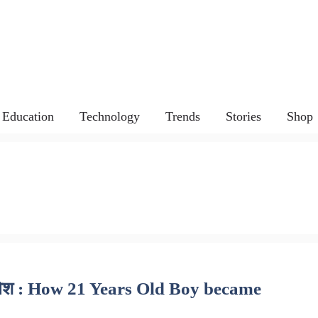
Education
Technology
Trends
Stories
Shop
ं प्रवेश : How 21 Years Old Boy became