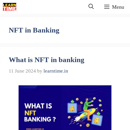
Skip
Menu
to
content
NFT in Banking
What is NFT in banking
11 June 2024
by
learntime.in