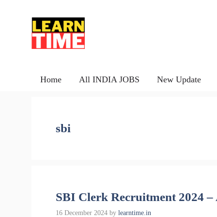
Skip
to
content
Home
All INDIA JOBS
New Update
sbi
SBI Clerk Recruitment 2024 – 
16 December 2024
by
learntime.in