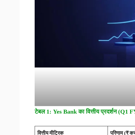
टेबल
1: Yes Bank
का वित्तीय प्रदर्शन (
Q1 F
वित्तीय मीट्रिक
परिणाम (
₹
कर