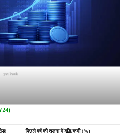
yes bank
Y24)
ोड़)
पिछले वर्ष की तुलना में वृद्धि/कमी (%)