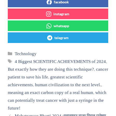
facebook
instagram
whatsapp
telegram
Categories
Technology
Tags
4 Biggest SCIENTIFIC ACHIEVEMENTS of 2024
,
But exactly how they are doing this technique?
,
cancer
patient to save his life
,
greatest scientific
achievements
,
human civilization to the next level.
,
meaning an exact carbon copy of a real human
,
which
can potentially treat cancer with just a syringe in the
future!
Mahatransco Bharti 2024 :महाराष्ट्र राज्य विद्युत पारेषण