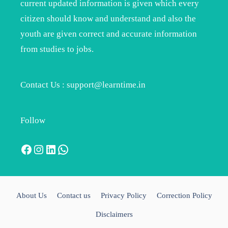
current updated information is given which every
citizen should know and understand and also the
youth are given correct and accurate information
from studies to jobs.
Contact Us : support@learntime.in
Follow
Facebook
Instagram
LinkedIn
WhatsApp
About Us
Contact us
Privacy Policy
Correction Policy
Disclaimers