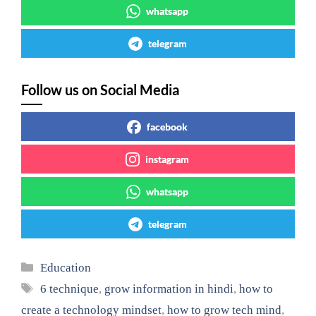
whatsapp
telegram
Follow us on Social Media
facebook
instagram
whatsapp
telegram
Categories
Education
Tags
6 technique
,
grow information in hindi
,
how to
create a technology mindset
,
how to grow tech mind
,