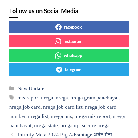
Follow us on Social Media
facebook
instagram
whatsapp
telegram
Categories
New Update
Tags
mis report nrega
,
nrega
,
nrega gram panchayat
,
nrega job card
,
nrega job card list
,
nrega job card
number
,
nrega list
,
nrega mis
,
nrega mis report
,
nrega
panchayat
,
nrega state
,
nrega up
,
secure nrega
Infinity Meta 2024 Big Advantage अनंत मेटा