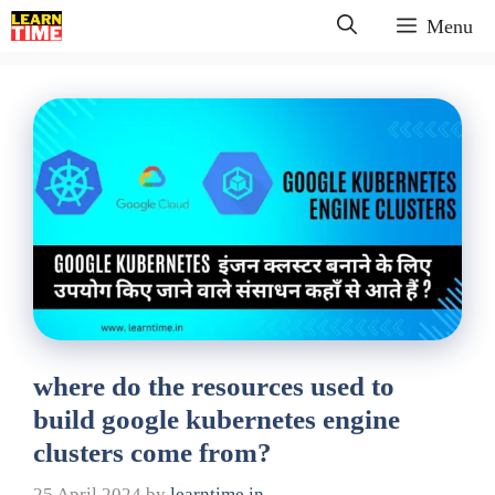
Skip
Menu
to
content
where do the resources used to
build google kubernetes engine
clusters come from?
25 April 2024
by
learntime.in