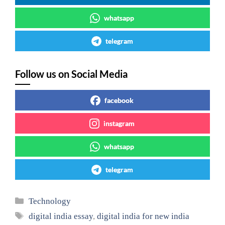
whatsapp
telegram
Follow us on Social Media
facebook
instagram
whatsapp
telegram
Categories
Technology
Tags
digital india essay
,
digital india for new india