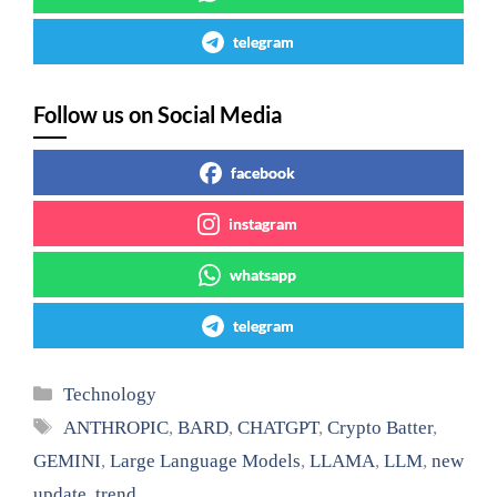
telegram
Follow us on Social Media
facebook
instagram
whatsapp
telegram
Categories
Technology
Tags
ANTHROPIC
,
BARD
,
CHATGPT
,
Crypto Batter
,
GEMINI
,
Large Language Models
,
LLAMA
,
LLM
,
new
update
,
trend