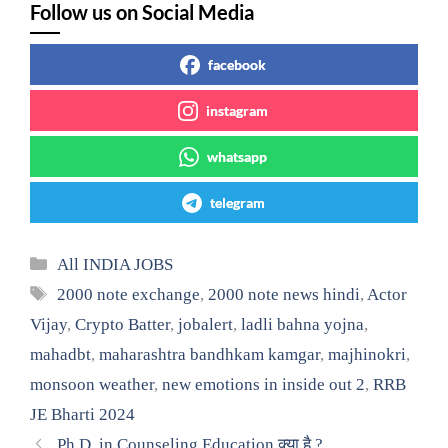
Follow us on Social Media
facebook
instagram
whatsapp
telegram
Categories
All INDIA JOBS
Tags
2000 note exchange
,
2000 note news hindi
,
Actor
Vijay
,
Crypto Batter
,
jobalert
,
ladli bahna yojna
,
mahadbt
,
maharashtra bandhkam kamgar
,
majhinokri
,
monsoon weather
,
new emotions in inside out 2
,
RRB
JE Bharti 2024
Ph.D. in Counseling Education क्या है ?