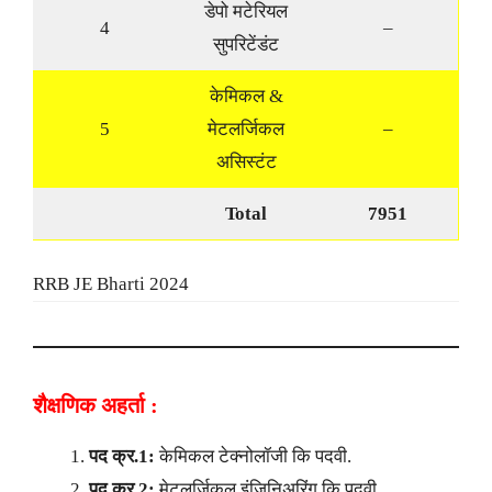
डेपो मटेरियल
4
–
सुपरिटेंडंट
केमिकल &
5
मेटलर्जिकल
–
असिस्टंट
Total
7951
RRB JE Bharti 2024
शैक्षणिक अहर्ता :
पद क्र.1:
केमिकल टेक्नोलॉजी कि पदवी.
पद क्र.2:
मेटलर्जिकल इंजिनिअरिंग कि पदवी.