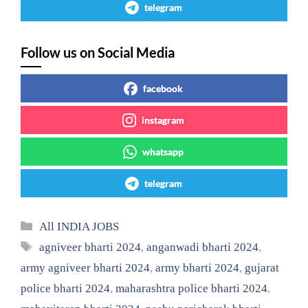
telegram
Follow us on Social Media
facebook
instagram
whatsapp
telegram
Categories
All INDIA JOBS
Tags
agniveer bharti 2024
,
anganwadi bharti 2024
,
army agniveer bharti 2024
,
army bharti 2024
,
gujarat
police bharti 2024
,
maharashtra police bharti 2024
,