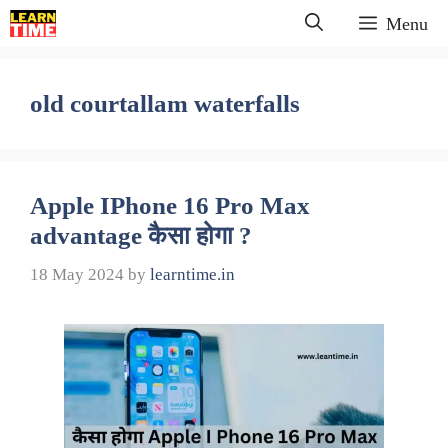
Skip
Menu
to
content
old courtallam waterfalls
Apple IPhone 16 Pro Max
advantage कैसा होगा ?
18 May 2024
by
learntime.in