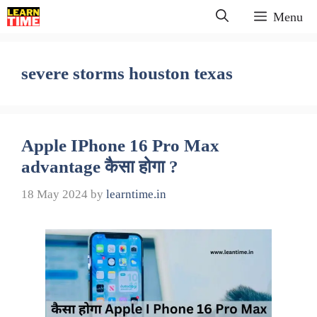
Skip
Menu
to
content
severe storms houston texas
Apple IPhone 16 Pro Max
advantage कैसा होगा ?
18 May 2024
by
learntime.in