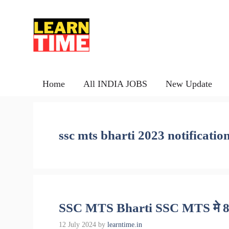
Skip
to
content
Home
All INDIA JOBS
New Update
ssc mts bharti 2023 notificatio
SSC MTS Bharti SSC MTS मे 8326
12 July 2024
by
learntime.in