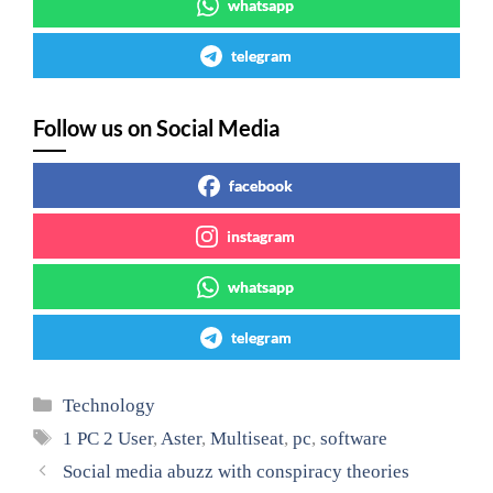
whatsapp
telegram
Follow us on Social Media
facebook
instagram
whatsapp
telegram
Categories
Technology
Tags
1 PC 2 User
,
Aster
,
Multiseat
,
pc
,
software
Social media abuzz with conspiracy theories