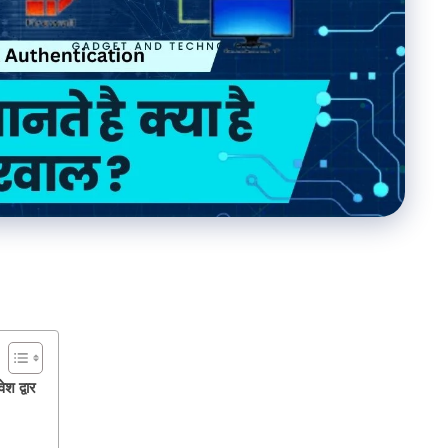
श द्वार