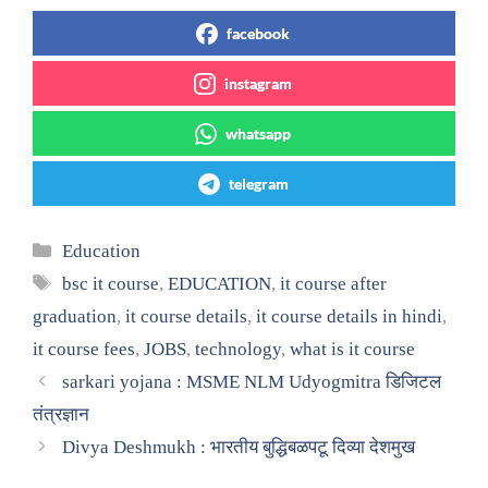
facebook
instagram
whatsapp
telegram
Categories
Education
Tags
bsc it course
,
EDUCATION
,
it course after
graduation
,
it course details
,
it course details in hindi
,
it course fees
,
JOBS
,
technology
,
what is it course
sarkari yojana : MSME NLM Udyogmitra डिजिटल
तंत्रज्ञान
Divya Deshmukh : भारतीय बुद्धिबळपटू दिव्या देशमुख