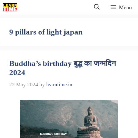
Skip
Menu
to
content
9 pillars of light japan
Buddha’s birthday बुद्ध का जन्मदिन
2024
22 May 2024
by
learntime.in