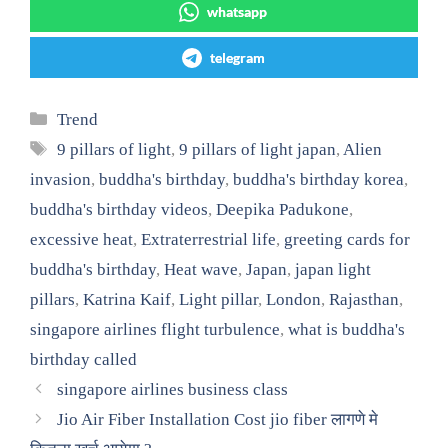
whatsapp
telegram
Categories
Trend
Tags
9 pillars of light
,
9 pillars of light japan
,
Alien
invasion
,
buddha's birthday
,
buddha's birthday korea
,
buddha's birthday videos
,
Deepika Padukone
,
excessive heat
,
Extraterrestrial life
,
greeting cards for
buddha's birthday
,
Heat wave
,
Japan
,
japan light
pillars
,
Katrina Kaif
,
Light pillar
,
London
,
Rajasthan
,
singapore airlines flight turbulence
,
what is buddha's
birthday called
singapore airlines business class
Jio Air Fiber Installation Cost jio fiber लागणे मे