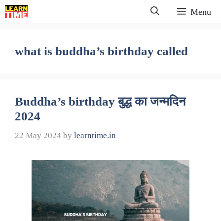
Skip
Menu
to
content
what is buddha’s birthday called
Buddha’s birthday बुद्ध का जन्मदिन
2024
22 May 2024
by
learntime.in