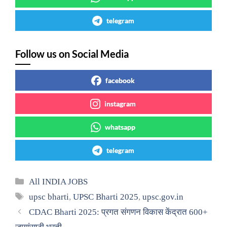
telegram
Follow us on Social Media
facebook
instagram
whatsapp
telegram
Categories
All INDIA JOBS
Tags
upsc bharti
,
UPSC Bharti 2025
,
upsc.gov.in
CDAC Bharti 2025: प्रगत संगणन विकास केंद्रात 600+