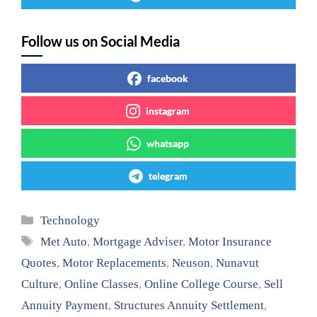
Follow us on Social Media
facebook
instagram
whatsapp
telegram
Categories
Technology
Tags
Met Auto
,
Mortgage Adviser
,
Motor Insurance
Quotes
,
Motor Replacements
,
Neuson
,
Nunavut
Culture
,
Online Classes
,
Online College Course
,
Sell
Annuity Payment
,
Structures Annuity Settlement
,